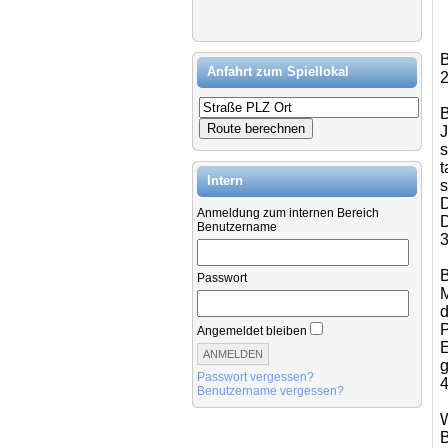
B
Anfahrt zum Spiellokal
2
B
J
s
t
Intern
s
D
Anmeldung zum internen Bereich
D
Benutzername
3
B
Passwort
M
d
P
Angemeldet bleiben
E
g
Passwort vergessen?
4
Benutzername vergessen?
W
B