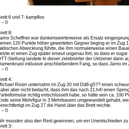
rett 6 und 7: kampflos
 – 0
rett 8:
arno Scheffner war dankenswerterweise als Ersatz eingesprunge
einen 120 Punkte höher gewerteten Gegner beging er im Zug 17
aktischen Abwicklung führte, die ihm normalerweise einen Bauer
etzte er einen Zug später erneut ungenau fort, so dass er sogar
TT-Stellung landete In dieser zelebrierter der Uelzener dann 
amenknast inklusive anschließendem Fang, so dass Jarno im 
 – 0
rett 4:
ichael Rosin unternahm im Zug 20 mit Dd8-g5?? einen schwun
abei aber nicht bedacht, dass ihm das nach 21.h4! einen Sprin
artieformular richtig entschlüsselt habe, so hätte sein ca. 10
nde seine Mehrfigur in 3 Mehrbauern umgewandelt gehabt, w
erechtfertigt im Zug 27 die Hand über das Brett reichte.
 – 0
ir mussten also den Rest gewinnen, um ein Unentschieden zu 
rett 3: