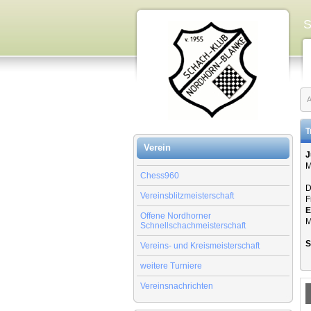
S
A
T
Verein
J
M
Chess960
D
Vereinsblitzmeisterschaft
F
E
Offene Nordhorner
M
Schnellschachmeisterschaft
S
Vereins- und Kreismeisterschaft
weitere Turniere
Vereinsnachrichten