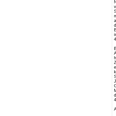
N
v
S
m
a
d
B
i
4
B
A
h
Z
e
k
S
J
G
M
d
4
A