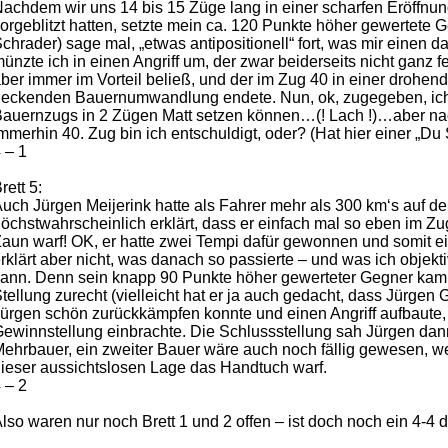
achdem wir uns 14 bis 15 Züge lang in einer scharfen Eröffnun
orgeblitzt hatten, setzte mein ca. 120 Punkte höher gewertete G
chrader) sage mal, „etwas antipositionell“ fort, was mir einen d
ünzte ich in einen Angriff um, der zwar beiderseits nicht ganz f
ber immer im Vorteil beließ, und der im Zug 40 in einer drohen
eckenden Bauernumwandlung endete. Nun, ok, zugegeben, ich hä
auernzugs in 2 Zügen Matt setzen können…(! Lach !)…aber nach
mmerhin 40. Zug bin ich entschuldigt, oder? (Hat hier einer „Du
 – 1
rett 5:
uch Jürgen Meijerink hatte als Fahrer mehr als 300 km‘s auf d
öchstwahrscheinlich erklärt, dass er einfach mal so eben im Zu
aun warf! OK, er hatte zwei Tempi dafür gewonnen und somit 
rklärt aber nicht, was danach so passierte – und was ich objekti
ann. Denn sein knapp 90 Punkte höher gewerteter Gegner kam i
tellung zurecht (vielleicht hat er ja auch gedacht, dass Jürgen 
ürgen schön zurückkämpfen konnte und einen Angriff aufbaute,
ewinnstellung einbrachte. Die Schlussstellung sah Jürgen dan
ehrbauer, ein zweiter Bauer wäre auch noch fällig gewesen, 
ieser aussichtslosen Lage das Handtuch warf.
 – 2
lso waren nur noch Brett 1 und 2 offen – ist doch noch ein 4-4 d