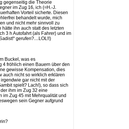
g gegenseitig die Theorie
egner im Zug 16, ich (=H.-J.
auerhaften Vorteil sicherte. Diesen
ehlerfrei behandelt wurde, mich
den und nicht mehr sinnvoll zu
tte ihn auch statt des letzten
 3 h Autofahrt (als Fahrer) und im
 Sadist!“ gerufen?…LOL!!)
em Buckel, was es
g 4 fröhlich einen Bauern über den
eine gewisse Kompensation, dies
v auch nicht so wirklich erklären
rgendwie gar nicht mit der
Gambit spielt? Lach!), so dass sich
 der ihm im Zug 32 eine
n im Zug 45 mit Mehrqualität und
weswegen sein Gegner aufgrund
rin?