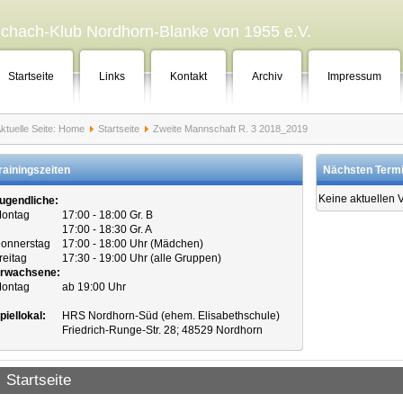
chach-Klub Nordhorn-Blanke von 1955 e.V.
Startseite
Links
Kontakt
Archiv
Impressum
ktuelle Seite:
Home
Startseite
Zweite Mannschaft R. 3 2018_2019
rainingszeiten
Nächsten Term
Keine aktuellen 
ugendliche:
ontag
17:00 - 18:00 Gr. B
17:00 - 18:30 Gr. A
onnerstag
17:00 - 18:00 Uhr (Mädchen)
reitag
17:30 - 19:00 Uhr (alle Gruppen)
rwachsene:
ontag
ab 19:00 Uhr
piellokal:
HRS Nordhorn-Süd (ehem. Elisabethschule)
Friedrich-Runge-Str. 28; 48529 Nordhorn
Startseite