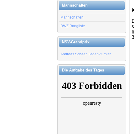
Mannschaften
K
Mannschaften
D
DWZ Rangliste
s
f
3
NSV-Grandprix
Andreas Schaar Gedenkturnier
Die Aufgabe des Tages