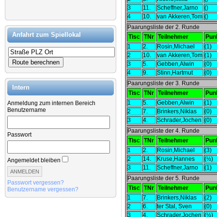
3
11.
Scheffner,Jarno
()
4
10.
van Akkeren,Tom
()
Paarungsliste der 2. Runde
Anfahrt zum Spiellokal
Tisc
TNr
Teilnehmer
Pun
1
2.
Rosin,Michael
(1)
2
10.
van Akkeren,Tom
(1)
3
5.
Gebben,Alwin
(0)
4
9.
Stinn,Hartmut
(0)
Paarungsliste der 3. Runde
Intern
Tisc
TNr
Teilnehmer
Pun
1
5.
Gebben,Alwin
(1)
Anmeldung zum internen Bereich
Benutzername
2
7.
Brinkers,Niklas
(0)
3
4.
Schrader,Jochen
(0)
Paarungsliste der 4. Runde
Passwort
Tisc
TNr
Teilnehmer
Pun
1
2.
Rosin,Michael
(3)
2
14.
Kruse,Hannes
(½)
Angemeldet bleiben
3
11.
Scheffner,Jarno
(1)
Paarungsliste der 5. Runde
Passwort vergessen?
Tisc
TNr
Teilnehmer
Pun
Benutzername vergessen?
1
7.
Brinkers,Niklas
(2)
2
6.
ter Stal, Sven
(0)
3
4.
Schrader,Jochen
(½)