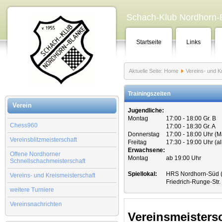
Schach-Klub Nordhorn-B
Startseite
Links
Aktuelle Seite:
Home
Vereins- und K
Trainingszeiten
Verein
Jugendliche:
Montag
17:00 - 18:00 Gr. B
Chess960
17:00 - 18:30 Gr. A
Donnerstag
17:00 - 18:00 Uhr (
Vereinsblitzmeisterschaft
Freitag
17:30 - 19:00 Uhr (a
Erwachsene:
Offene Nordhorner
Montag
ab 19:00 Uhr
Schnellschachmeisterschaft
Spiellokal:
HRS Nordhorn-Süd (
Vereins- und Kreismeisterschaft
Friedrich-Runge-Str
weitere Turniere
Vereinsnachrichten
Vereinsmeisters