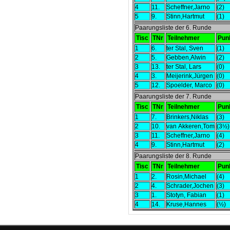
4
11.
Scheffner,Jarno
(2)
5
9.
Stinn,Hartmut
(1)
Paarungsliste der 6. Runde
Tisc
TNr
Teilnehmer
Pun
1
6.
ter Stal, Sven
(1)
2
5.
Gebben,Alwin
(2)
3
13.
ter Stal, Lars
(0)
4
3.
Meijerink,Jürgen
(0)
5
12.
Spoelder, Marco
(0)
Paarungsliste der 7. Runde
Tisc
TNr
Teilnehmer
Pun
1
7.
Brinkers,Niklas
(3)
2
10.
van Akkeren,Tom
(3½)
3
11.
Scheffner,Jarno
(4)
4
9.
Stinn,Hartmut
(2)
Paarungsliste der 8. Runde
Tisc
TNr
Teilnehmer
Pun
1
2.
Rosin,Michael
(4)
2
4.
Schrader,Jochen
(3)
3
1.
Stotyn, Fabian
(1)
4
14.
Kruse,Hannes
(½)