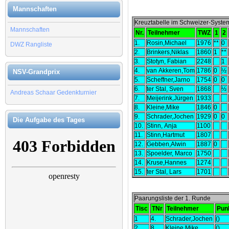
Mannschaften
Kreuztabelle im Schweizer-Syste
Mannschaften
Nr.
Teilnehmer
TWZ
1
2
1.
Rosin,Michael
1976
**
0
DWZ Rangliste
2.
Brinkers,Niklas
1860
1
**
3.
Stotyn, Fabian
2248
1
4.
van Akkeren,Tom
1786
0
½
NSV-Grandprix
5.
Scheffner,Jarno
1754
0
0
6.
ter Stal, Sven
1868
½
Andreas Schaar Gedenkturnier
7.
Meijerink,Jürgen
1933
8.
Kleine,Mike
1846
0
9.
Schrader,Jochen
1929
0
0
Die Aufgabe des Tages
10.
Stinn, Anja
1100
11.
Stinn,Hartmut
1807
12.
Gebben,Alwin
1887
0
13.
Spoelder, Marco
1750
14.
Kruse,Hannes
1274
15.
ter Stal, Lars
1701
Paarungsliste der 1. Runde
Tisc
TNr
Teilnehmer
Pun
1
4.
Schrader,Jochen
()
2
8.
Kleine,Mike
()