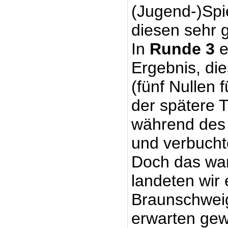
(Jugend-)Spi
diesen sehr 
In
Runde 3
e
Ergebnis, di
(fünf Nullen 
der spätere 
während des 
und verbuch
Doch das war
landeten wir
Braunschweig
erwarten ge