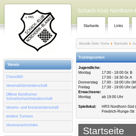
Schach-Klub Nordhorn-B
Startseite
Links
Aktuelle Seite:
Home
Startseite
Ju
Trainingszeiten
Verein
Jugendliche:
Montag
17:00 - 18:00 Gr. B
Chess960
17:00 - 18:30 Gr. A
Donnerstag
17:00 - 18:00 Uhr (
Vereinsblitzmeisterschaft
Freitag
17:30 - 19:00 Uhr (a
Erwachsene:
Offene Nordhorner
Montag
ab 19:00 Uhr
Schnellschachmeisterschaft
Spiellokal:
HRS Nordhorn-Süd (
Vereins- und Kreismeisterschaft
Friedrich-Runge-Str
weitere Turniere
Vereinsnachrichten
Startseite