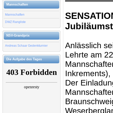
Mannschaften
SENSATION
Mannschaften
DWZ Rangliste
Jubiläumst
NSV-Grandprix
Anlässlich s
Andreas Schaar Gedenkturnier
Lehrte am 22
Die Aufgabe des Tages
Mannschaften
Inkrements), 
Der Einladung
Mannschaften
Braunschwei
Weserberglan