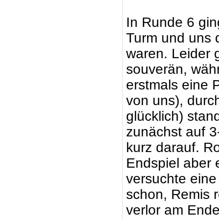
In Runde 6 gin
Turm und uns d
waren. Leider 
souverän, währ
erstmals eine P
von uns), durc
glücklich) stan
zunächst auf 3-
kurz darauf. Ro
Endspiel aber 
versuchte eine
schon, Remis re
verlor am Ende