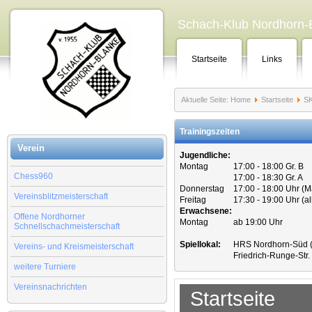
Schach-Klub Nordhorn-B
Startseite
Links
Aktuelle Seite:
Home
Startseite
SK
Trainingszeiten
Verein
Jugendliche:
Montag
17:00 - 18:00 Gr. B
Chess960
17:00 - 18:30 Gr. A
Donnerstag
17:00 - 18:00 Uhr (
Vereinsblitzmeisterschaft
Freitag
17:30 - 19:00 Uhr (a
Erwachsene:
Offene Nordhorner
Montag
ab 19:00 Uhr
Schnellschachmeisterschaft
Spiellokal:
HRS Nordhorn-Süd (
Vereins- und Kreismeisterschaft
Friedrich-Runge-Str
weitere Turniere
Vereinsnachrichten
Startseite