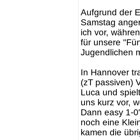
Aufgrund der En
Samstag anger
ich vor, währe
für unsere "Fü
Jugendlichen m
In Hannover tr
(zT passiven) 
Luca und spiel
uns kurz vor, w
Dann easy 1-0"
noch eine Klei
kamen die übri