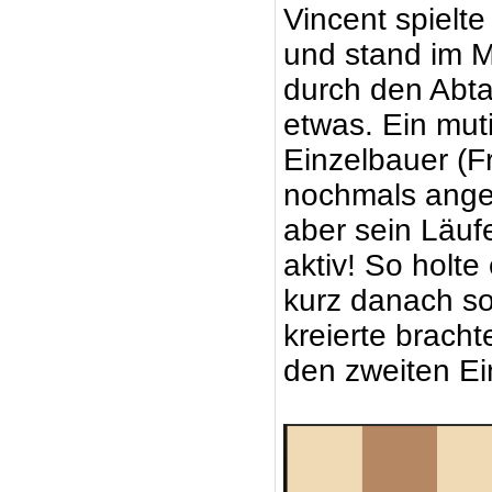
Vincent spiel
und stand im Mi
durch den Abta
etwas. Ein mut
Einzelbauer (F
nochmals angez
aber sein Läuf
aktiv! So holt
kurz danach so
kreierte brach
den zweiten E