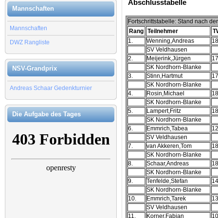
Abschlusstabelle
Mannschaften
Fortschrittstabelle: Stand nach de
Mannschaften
Rang
Teilnehmer
T
1.
Wenning,Andreas
1
DWZ Rangliste
SV Veldhausen
2.
Meijerink,Jürgen
1
SK Nordhorn-Blanke
NSV-Grandprix
3.
Stinn,Hartmut
1
SK Nordhorn-Blanke
Andreas Schaar Gedenkturnier
4.
Rosin,Michael
1
SK Nordhorn-Blanke
5.
Lampert,Fritz
1
Die Aufgabe des Tages
SK Nordhorn-Blanke
6.
Emmrich,Tabea
1
SV Veldhausen
7.
van Akkeren,Tom
1
SK Nordhorn-Blanke
8.
Schaar,Andreas
1
SK Nordhorn-Blanke
9.
Tenfelde,Stefan
1
SK Nordhorn-Blanke
10.
Emmrich,Tarek
1
SV Veldhausen
11.
Korner,Fabian
1