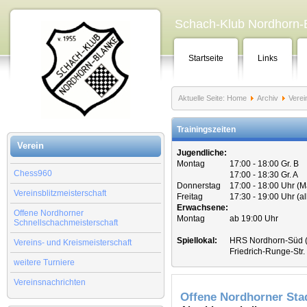
Schach-Klub Nordhorn-B
Startseite
Links
Aktuelle Seite:
Home
Archiv
Verei
Trainingszeiten
Verein
Jugendliche:
Montag
17:00 - 18:00 Gr. B
Chess960
17:00 - 18:30 Gr. A
Donnerstag
17:00 - 18:00 Uhr (
Vereinsblitzmeisterschaft
Freitag
17:30 - 19:00 Uhr (a
Erwachsene:
Offene Nordhorner
Montag
ab 19:00 Uhr
Schnellschachmeisterschaft
Spiellokal:
HRS Nordhorn-Süd (
Vereins- und Kreismeisterschaft
Friedrich-Runge-Str
weitere Turniere
Vereinsnachrichten
Offene Nordhorner Sta