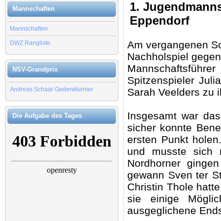
1. Jugendmannsc
Mannschaften
Eppendorf
Mannschaften
Am vergangenen So
DWZ Rangliste
Nachholspiel gegen
Mannschaftsführer
NSV-Grandprix
Spitzenspieler Jul
Andreas Schaar Gedenkturnier
Sarah Veelders zu 
Insgesamt war das
Die Aufgabe des Tages
sicher konnte Bene
ersten Punkt holen
und musste sich 
Nordhorner gingen
gewann Sven ter Sta
Christin Thole hatte
sie einige Mögli
ausgeglichene Ends