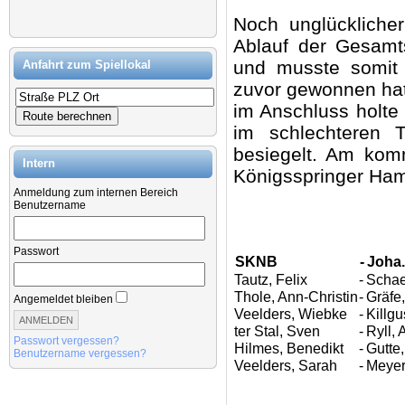
Noch unglückliche
Ablauf der Gesamt
und musste somit 
Anfahrt zum Spiellokal
zuvor gewonnen hatt
im Anschluss holte
im schlechteren T
besiegelt. Am kom
Intern
Königsspringer Ham
Anmeldung zum internen Bereich
Benutzername
Passwort
SKNB
-
Joha
Tautz, Felix
-
Schaef
Thole, Ann-Christin
-
Gräfe
Angemeldet bleiben
Veelders, Wiebke
-
Killg
ter Stal, Sven
-
Ryll, 
Passwort vergessen?
Hilmes, Benedikt
-
Gutte
Benutzername vergessen?
Veelders, Sarah
-
Meyer