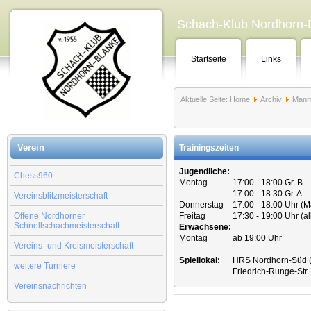
Schach-Klub Nordhorn-B
Startseite
Links
Aktuelle Seite:
Home
Archiv
Mann
Verein
Trainingszeiten
Jugendliche:
Chess960
Montag
17:00 - 18:00 Gr. B
17:00 - 18:30 Gr. A
Vereinsblitzmeisterschaft
Donnerstag
17:00 - 18:00 Uhr (
Offene Nordhorner
Freitag
17:30 - 19:00 Uhr (a
Schnellschachmeisterschaft
Erwachsene:
Montag
ab 19:00 Uhr
Vereins- und Kreismeisterschaft
Spiellokal:
HRS Nordhorn-Süd (
weitere Turniere
Friedrich-Runge-Str
Vereinsnachrichten