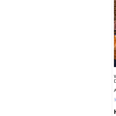
W
D
A