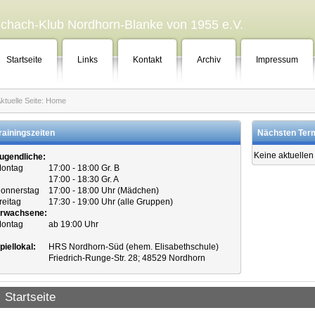
chach-Klub Nordhorn-Blanke von 1955 e.V.
Startseite
Links
Kontakt
Archiv
Impressum
ktuelle Seite:
Home
rainingszeiten
Nächsten Ter
Keine aktuellen
ugendliche:
ontag
17:00 - 18:00 Gr. B
17:00 - 18:30 Gr. A
onnerstag
17:00 - 18:00 Uhr (Mädchen)
reitag
17:30 - 19:00 Uhr (alle Gruppen)
rwachsene:
ontag
ab 19:00 Uhr
piellokal:
HRS Nordhorn-Süd (ehem. Elisabethschule)
Friedrich-Runge-Str. 28; 48529 Nordhorn
Startseite