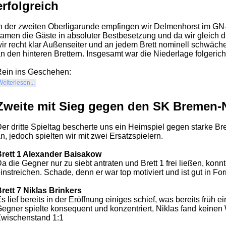
erfolgreich
n der zweiten Oberligarunde empfingen wir Delmenhorst im G
amen die Gäste in absoluter Bestbesetzung und da wir gleich d
ir recht klar Außenseiter und an jedem Brett nominell schwäche
n den hinteren Brettern. Insgesamt war die Niederlage folgeric
ein ins Geschehen:
Weiterlesen...
Zweite mit Sieg gegen den SK Bremen-
er dritte Spieltag bescherte uns ein Heimspiel gegen starke Bre
n, jedoch spielten wir mit zwei Ersatzspielern.
Brett 1 Alexander Baisakow
a die Gegner nur zu siebt antraten und Brett 1 frei ließen, kon
instreichen. Schade, denn er war top motiviert und ist gut in Fo
rett 7 Niklas Brinkers
s lief bereits in der Eröffnung einiges schief, was bereits früh e
egner spielte konsequent und konzentriert, Niklas fand keinen
wischenstand 1:1