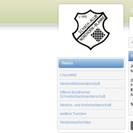
S
A
T
Verein
J
M
Chess960
D
Vereinsblitzmeisterschaft
F
E
Offene Nordhorner
M
Schnellschachmeisterschaft
S
Vereins- und Kreismeisterschaft
weitere Turniere
Vereinsnachrichten