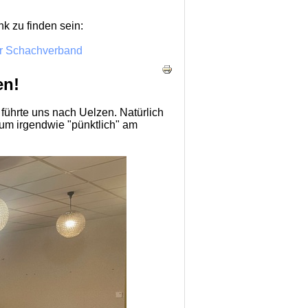
k zu finden sein:
er Schachverband
en!
führte uns nach Uelzen. Natürlich
um irgendwie "pünktlich" am