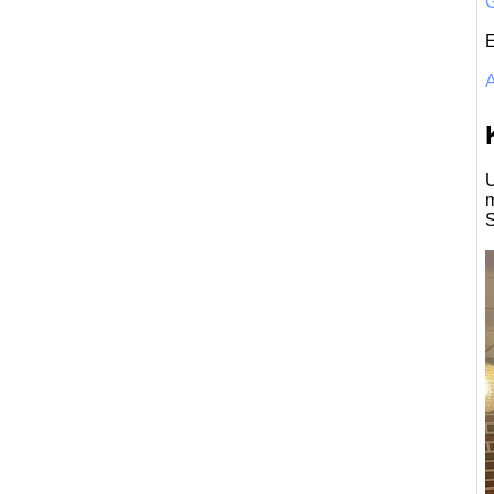
G
E
A
U
m
S