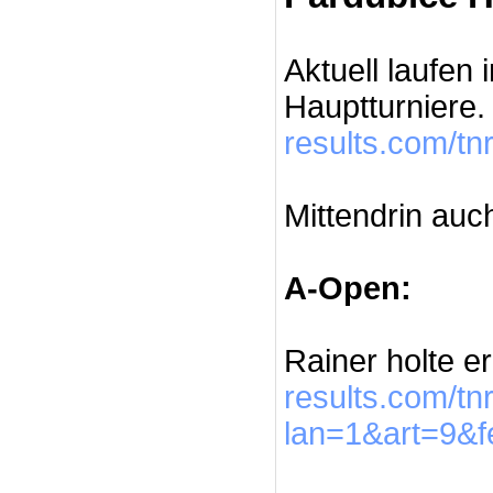
Aktuell laufen
Hauptturniere
results.com/t
Mittendrin auc
A-Open:
Rainer holte e
results.com/t
lan=1&art=9&