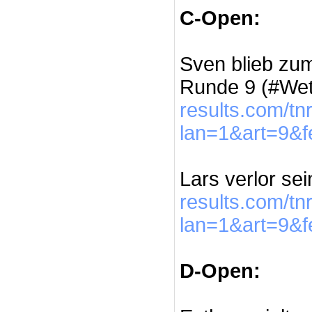
C-Open:
Sven blieb zu
Runde 9 (#Wet
results.com/t
lan=1&art=9&
Lars verlor sei
results.com/t
lan=1&art=9&
D-Open: