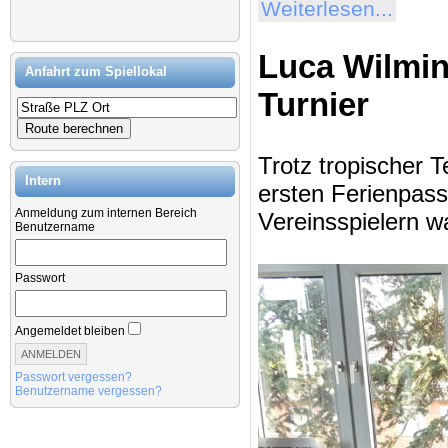
Weiterlesen...
Luca Wilmin
Anfahrt zum Spiellokal
Turnier
Trotz tropischer 
Intern
ersten Ferienpass
Anmeldung zum internen Bereich
Vereinsspielern w
Benutzername
Passwort
Angemeldet bleiben
Passwort vergessen?
Benutzername vergessen?