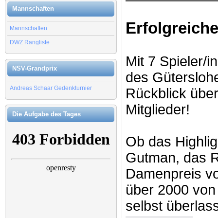
Mannschaften
Erfolgreiche
Mannschaften
DWZ Rangliste
Mit 7 Spieler/
NSV-Grandprix
des Gütersloher
Andreas Schaar Gedenkturnier
Rückblick über
Mitglieder!
Die Aufgabe des Tages
Ob das Highli
Gutman, das R
Damenpreis vo
über 2000 von
selbst überlass