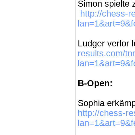
Simon spielte 
http://chess-
lan=1&art=9&
Ludger verlor l
results.com/t
lan=1&art=9&
B-Open:
Sophia erkämpf
http://chess-r
lan=1&art=9&